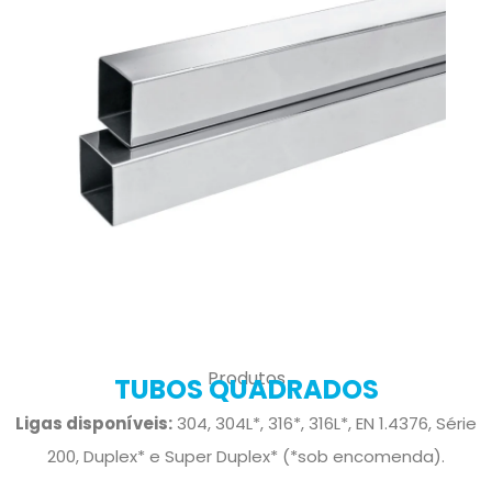
Produtos
TUBOS QUADRADOS
Ligas disponíveis:
304, 304L*, 316*, 316L*, EN 1.4376, Série
200, Duplex* e Super Duplex* (*sob encomenda).