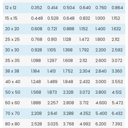
12 x 12
0.352
0.414
0.504
0.640
0.760
0.864
15 x 15
0.448
0.529
0.648
0.832
1.000
1.152
20 x 20
0.608
0.721
0.888
1.152
1.400
1.632
25 x 25
0.768
0.913
1.128
1.472
1.800
2.112
30 x 30
0.928
1.105
1.368
1.792
2.200
2.592
35 x 35
1.088
1.297
1.608
2.112
2.600
3.072
38 x 38
1.184
1.413
1.752
2.304
2.840
3.360
40 x 40
1.248
1.489
1.848
2.432
3.000
3.552
50 x 50
1.568
1.873
2.328
3.072
3.800
4.512
60 x 60
1.888
2.257
2.808
3.712
4.600
5.472
70 x 70
2.208
2.641
3.288
4.352
5.400
6.432
80 x 80
2.528
3.025
3.768
4.992
6.200
7.392