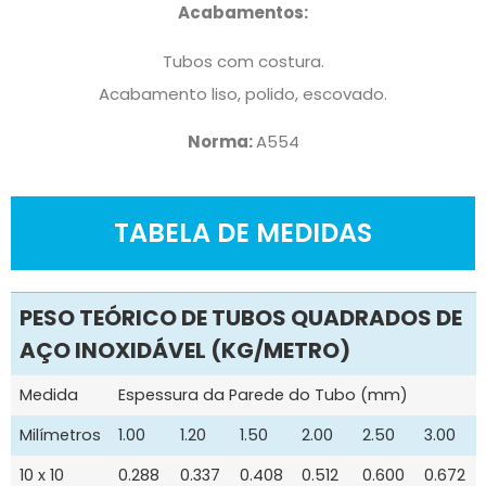
Acabamentos:
Tubos com costura.
Acabamento liso, polido, escovado.
Norma:
A554
TABELA DE MEDIDAS
PESO TEÓRICO DE TUBOS QUADRADOS DE
AÇO INOXIDÁVEL (KG/METRO)
Medida
Espessura da Parede do Tubo (mm)
Milímetros
1.00
1.20
1.50
2.00
2.50
3.00
10 x 10
0.288
0.337
0.408
0.512
0.600
0.672