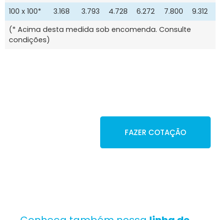
100 x 100*
3.168
3.793
4.728
6.272
7.800
9.312
(* Acima desta medida sob encomenda. Consulte
condições)
Faça sua cotação
FAZER COTAÇÃO
Conheça também nossa
linha de