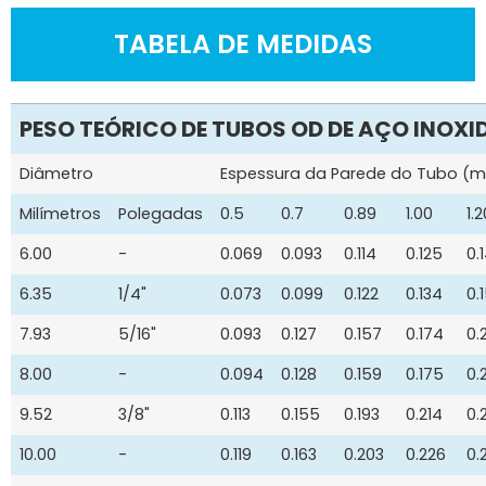
TABELA DE MEDIDAS
PESO TEÓRICO DE TUBOS OD DE AÇO INOX
Diâmetro
Espessura da Parede do Tubo (
Milímetros
Polegadas
0.5
0.7
0.89
1.00
1.2
6.00
-
0.069
0.093
0.114
0.125
0.
6.35
1/4"
0.073
0.099
0.122
0.134
0.
7.93
5/16"
0.093
0.127
0.157
0.174
0.
8.00
-
0.094
0.128
0.159
0.175
0.
9.52
3/8"
0.113
0.155
0.193
0.214
0.
10.00
-
0.119
0.163
0.203
0.226
0.