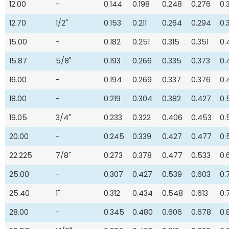
12.00
-
0.144
0.198
0.248
0.276
0.
12.70
1/2"
0.153
0.211
0.264
0.294
0.
15.00
-
0.182
0.251
0.315
0.351
0.
15.87
5/8"
0.193
0.266
0.335
0.373
0.
16.00
-
0.194
0.269
0.337
0.376
0.
18.00
-
0.219
0.304
0.382
0.427
0.
19.05
3/4"
0.233
0.322
0.406
0.453
0.
20.00
-
0.245
0.339
0.427
0.477
0.
22.225
7/8"
0.273
0.378
0.477
0.533
0.
25.00
-
0.307
0.427
0.539
0.603
0.
25.40
1"
0.312
0.434
0.548
0.613
0.
28.00
-
0.345
0.480
0.606
0.678
0.