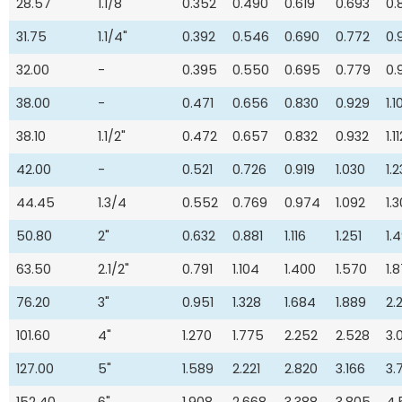
28.57
1.1/8"
0.352
0.490
0.619
0.693
0.
31.75
1.1/4"
0.392
0.546
0.690
0.772
0.
32.00
-
0.395
0.550
0.695
0.779
0.
38.00
-
0.471
0.656
0.830
0.929
1.1
38.10
1.1/2"
0.472
0.657
0.832
0.932
1.1
42.00
-
0.521
0.726
0.919
1.030
1.
44.45
1.3/4
0.552
0.769
0.974
1.092
1.
50.80
2"
0.632
0.881
1.116
1.251
1.
63.50
2.1/2"
0.791
1.104
1.400
1.570
1.
76.20
3"
0.951
1.328
1.684
1.889
2.
101.60
4"
1.270
1.775
2.252
2.528
3.
127.00
5"
1.589
2.221
2.820
3.166
3.