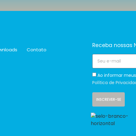
Receba nossas N
wnloads
Contato
Ao informar meus
Política de Privacida
INSCREVER-SE