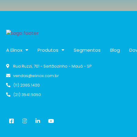
A Elinox
Produtos
Segmentos
Blog
Do
Rua Ruzzi, 701 - Sertãozinho - Mauá - SP
vendas@elinox.com.br
(11) 2065.1400
(21) 3541.5050