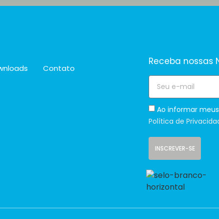
Receba nossas N
wnloads
Contato
Ao informar meus
Política de Privacida
INSCREVER-SE