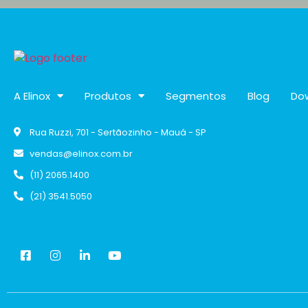
A Elinox
Produtos
Segmentos
Blog
Do
Rua Ruzzi, 701 - Sertãozinho - Mauá - SP
vendas@elinox.com.br
(11) 2065.1400
(21) 3541.5050