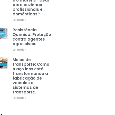
é o material ideal
para cozinhas
profissionais e
domésticas?
Ler mais »
Resistência
Química: Proteção
contra agentes
agressivos.
Ler mais »
Meios de
transporte: Como
o aço inox está
transformando a
fabricação de
veículos e
sistemas de
transporte.
Ler mais »