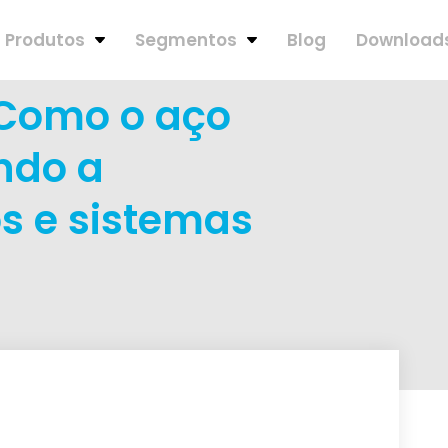
Produtos
Segmentos
Blog
Download
 Como o aço
ndo a
os e sistemas